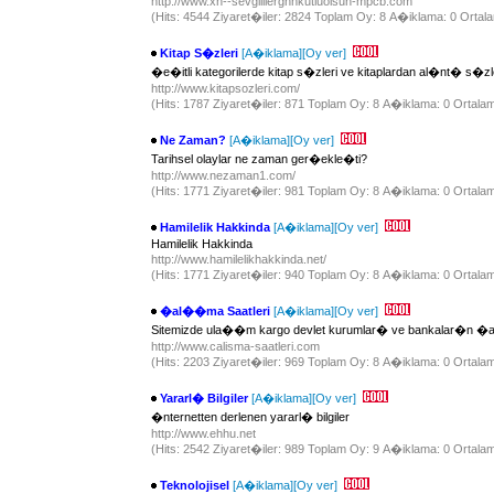
http://www.xn--sevgililergnnkutluolsun-mpcb.com
(Hits: 4544 Ziyaret�iler: 2824 Toplam Oy: 8 A�iklama: 0 Ortala
Kitap S�zleri
[A�iklama]
[Oy ver]
�e�itli kategorilerde kitap s�zleri ve kitaplardan al�nt� s�z
http://www.kitapsozleri.com/
(Hits: 1787 Ziyaret�iler: 871 Toplam Oy: 8 A�iklama: 0 Ortalam
Ne Zaman?
[A�iklama]
[Oy ver]
Tarihsel olaylar ne zaman ger�ekle�ti?
http://www.nezaman1.com/
(Hits: 1771 Ziyaret�iler: 981 Toplam Oy: 8 A�iklama: 0 Ortalam
Hamilelik Hakkinda
[A�iklama]
[Oy ver]
Hamilelik Hakkinda
http://www.hamilelikhakkinda.net/
(Hits: 1771 Ziyaret�iler: 940 Toplam Oy: 8 A�iklama: 0 Ortalam
�al��ma Saatleri
[A�iklama]
[Oy ver]
Sitemizde ula��m kargo devlet kurumlar� ve bankalar�n �al��
http://www.calisma-saatleri.com
(Hits: 2203 Ziyaret�iler: 969 Toplam Oy: 8 A�iklama: 0 Ortalam
Yararl� Bilgiler
[A�iklama]
[Oy ver]
�nternetten derlenen yararl� bilgiler
http://www.ehhu.net
(Hits: 2542 Ziyaret�iler: 989 Toplam Oy: 9 A�iklama: 0 Ortalam
Teknolojisel
[A�iklama]
[Oy ver]