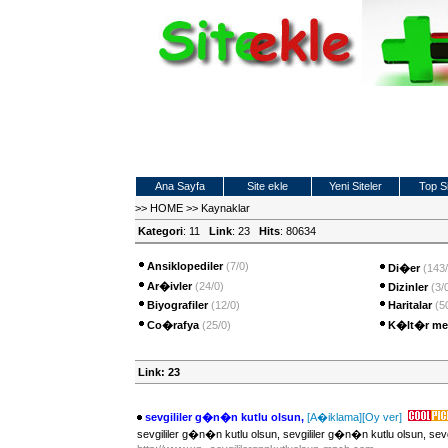
Ana Sayfa
Site ekle
Yeni Siteler
Top Si
>>
HOME
>>
Kaynaklar
Kategori
: 11
Link
: 23
Hits
: 80634
Ansiklopediler
(7/0)
Di�er
(143/
Ar�ivler
(24/0)
Dizinler
(3/
Biyografiler
(12/0)
Haritalar
(5
Co�rafya
(25/0)
K�lt�r mer
Link: 23
sevgililer g�n�n kutlu olsun,
[A�iklama]
[Oy ver]
sevgililer g�n�n kutlu olsun, sevgililer g�n�n kutlu olsun, sev