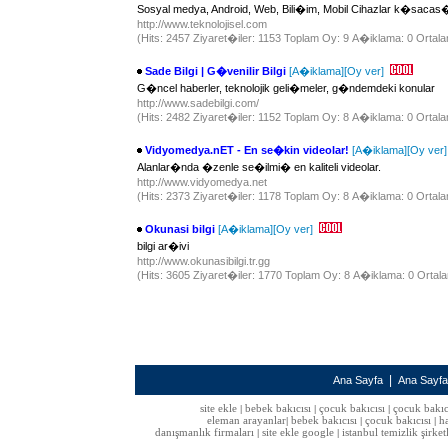
Sosyal medya, Android, Web, Bili�im, Mobil Cihazlar k�sacas� 
http://www.teknolojisel.com
(Hits: 2457 Ziyaret�iler: 1153 Toplam Oy: 9 A�iklama: 0 Ortala
Sade Bilgi | G�venilir Bilgi
[A�iklama]
[Oy ver]
G�ncel haberler, teknolojik geli�meler, g�ndemdeki konular
http://www.sadebilgi.com/
(Hits: 2482 Ziyaret�iler: 1152 Toplam Oy: 8 A�iklama: 0 Ortala
Vidyomedya.nET - En se�kin videolar!
[A�iklama]
[Oy ver]
Alanlar�nda �zenle se�ilmi� en kaliteli videolar.
http://www.vidyomedya.net
(Hits: 2373 Ziyaret�iler: 1178 Toplam Oy: 8 A�iklama: 0 Ortala
Okunasi bilgi
[A�iklama]
[Oy ver]
bilgi ar�ivi
http://www.okunasibilgi.tr.gg
(Hits: 3605 Ziyaret�iler: 1770 Toplam Oy: 8 A�iklama: 0 Ortala
|
Ana Sayfa
Ana Sayf
site ekle
bebek bakıcısı
çocuk bakıcısı
çocuk bakıc
|
|
|
eleman arayanlar
bebek bakıcısı
çocuk bakıcısı
h
|
|
|
danışmanlık firmaları
site ekle google
istanbul temizlik şirket
|
|