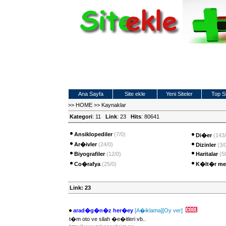
Ana Sayfa
Site ekle
Yeni Siteler
Top Si
>>
HOME
>>
Kaynaklar
Kategori
: 11
Link
: 23
Hits
: 80641
Ansiklopediler
(7/0)
Di�er
(143/
Ar�ivler
(24/0)
Dizinler
(3/
Biyografiler
(12/0)
Haritalar
(5
Co�rafya
(25/0)
K�lt�r mer
Link: 23
arad�g�n�z her�ey
[A�iklama]
[Oy ver]
t�m oto ve silah �e�itleri vb..