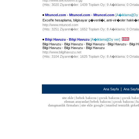
http://www.teknosehri.tr.gg
(Hits: 3020 Ziyaret�iler: 1439 Toplam Oy: 9 A�iklama: 0 Ortala
Mtuncel.com - Mtuncel.com - Mtuncel.com
[A�iklama]
[Oy 
Excel'le hesaplama, bilgisayar g�venli�i, anti-vir�sler hakk
http://www.mtuncel.com
(Hits: 3251 Ziyaret�iler: 1652 Toplam Oy: 8 A�iklama: 0 Ortala
Bilgi Havuzu - Bilgi Havuzu
[A�iklama]
[Oy ver]
Bilgi Havuzu - Bilgi Havuzu - Bilgi Havuzu - Bilgi Havuzu - Bilgi 
Bilgi Havuzu - Bilgi Havuzu - Bilgi Havuzu
http://www.bilgihavuzu.net
(Hits: 3104 Ziyaret�iler: 1625 Toplam Oy: 8 A�iklama: 0 Ortala
|
Ana Sayfa
Ana Sayf
site ekle
bebek bakıcısı
çocuk bakıcısı
çocuk bakıc
|
|
|
eleman arayanlar
bebek bakıcısı
çocuk bakıcısı
h
|
|
|
danışmanlık firmaları
site ekle google
istanbul temizlik şirket
|
|