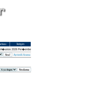
ritası
İletişim
 A�ustos 2026 Per�embe
Ayrintili Arama