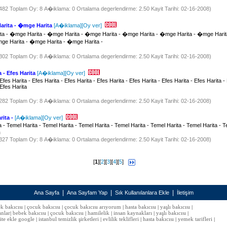
 1482 Toplam Oy: 8 A�iklama: 0 Ortalama degerlendirme: 2.50 Kayit Tarihi: 02-16-2008)
arita - �mge Harita
[A�iklama]
[Oy ver]
a - �mge Harita - �mge Harita - �mge Harita - �mge Harita - �mge Harita - �mge Hari
mge Harita - �mge Harita - �mge Harita -
m
 1302 Toplam Oy: 8 A�iklama: 0 Ortalama degerlendirme: 2.50 Kayit Tarihi: 02-16-2008)
a - Efes Harita
[A�iklama]
[Oy ver]
Efes Harita - Efes Harita - Efes Harita - Efes Harita - Efes Harita - Efes Harita - Efes Harita -
 Efes Harita
o
 1282 Toplam Oy: 8 A�iklama: 0 Ortalama degerlendirme: 2.50 Kayit Tarihi: 02-16-2008)
rita -
[A�iklama]
[Oy ver]
 - Temel Harita - Temel Harita - Temel Harita - Temel Harita - Temel Harita - Temel Harita - T
m
 1327 Toplam Oy: 8 A�iklama: 0 Ortalama degerlendirme: 2.50 Kayit Tarihi: 02-16-2008)
[
1
][
2
][
3
][
4
][
5
]
|
|
|
Ana Sayfa
Ana Sayfam Yap
Sık Kullanılanlara Ekle
İletişim
k bakıcısı
çocuk bakıcısı
çocuk bakıcısı arıyorum
hasta bakıcısı
yaşlı bakıcısı
|
|
|
|
|
anlar
bebek bakıcısı
çocuk bakıcısı
hamilelik
insan kaynakları
yaşlı bakıcısı
|
|
|
|
|
|
site ekle google
istanbul temizlik şirketleri
evlilik teklifleri
hasta bakıcısı
yemek tarifleri
|
|
|
|
|