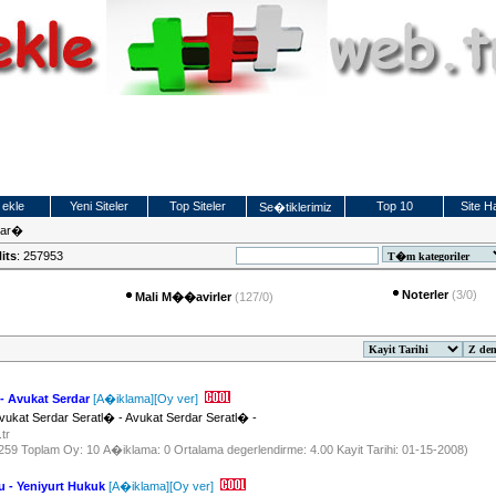
 ekle
Yeni Siteler
Top Siteler
Top 10
Site Ha
Se�tiklerimiz
lar�
its
: 257953
Noterler
(3/0)
Mali M��avirler
(127/0)
 - Avukat Serdar
[A�iklama]
[Oy ver]
vukat Serdar Seratl� - Avukat Serdar Seratl� -
.tr
 1259 Toplam Oy: 10 A�iklama: 0 Ortalama degerlendirme: 4.00 Kayit Tarihi: 01-15-2008)
u - Yeniyurt Hukuk
[A�iklama]
[Oy ver]