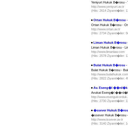
Yeniyurt Hukuk B�rosu - 
http://www.yeniyurt.av.tr
(Hits: 2614 Ziyaret�iler:
Ortan Hukuk B�rosu 
Ortan Hukuk B�rosu - Or
http://www.ortan.av.tr
(Hits: 2734 Ziyaret�iler:
Liman Hukuk B�rosu 
Liman Hukuk B�rosu - L
http://www.limanlaw.com
(Hits: 2578 Ziyaret�iler:
Bulat Hukuk B�rosu -
Bulat Hukuk B�rosu - Bu
http://www.bulathukuk.c
(Hits: 2822 Ziyaret�iler:
Av. Eseng�l ��rd�k
Avukat Eseng�l ��rd�k'�
http://www.esengulcorduk.
(Hits: 2730 Ziyaret�iler: 
�ssever Hukuk B�ros
�ssever Hukuk B�rosu -
http://www.issever.av.tr
(Hits: 3140 Ziyaret�iler: