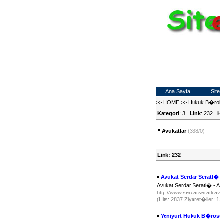
Ana Sayfa
Site
>>
HOME
>>
Hukuk B�ro
Kategori
: 3
Link
: 232
H
Avukatlar
(338/0)
Link: 232
Avukat Serdar Seratl�
Avukat Serdar Seratl� - A
http://www.serdarseratli.av
(Hits: 2837 Ziyaret�iler:
Yeniyurt Hukuk B�ros