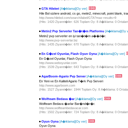
GTA Hileleri
[A�iklama]
[Oy ver]
Hile Bol sizlere android, cs go, metin2, minecraft, point blank, t
http://www.hilebol.com/search/label/GTA?max-results=9
(Hits: 1420 Ziyaret�iler: 626 Toplam Oy: 8 A�iklama: 0 Ortalam
Metin2 Pvp Serverler Tan�t�m Platformu
[A�iklama]
[Oy v
Metin2 pvp serverler en iyi tan�t�m a��d�r.
http://www.pvp-serverlar.biz
(Hits: 1435 Ziyaret�iler: 670 Toplam Oy: 8 A�iklama: 0 Ortalam
En G�zel Oyunlar, Flash Oyun Oyna
[A�iklama]
[Oy ver]
En G�zel Oyunlar, Flash Oyun Oyna
http://www.weboyunlar.com
(Hits: 1539 Ziyaret�iler: 643 Toplam Oy: 8 A�iklama: 0 Ortalam
AgarBoom-Agario Pvp Server
[A�iklama]
[Oy ver]
En Yeni ve En Kaliteli Agario T�rk Pvp Serveri
http://www.agarboom.com
(Hits: 1527 Ziyaret�iler: 1944 Toplam Oy: 8 A�iklama: 0 Ortala
Wolfteam Bedava �ar
[A�iklama]
[Oy ver]
Wolfteam Bedava �arlar Bar�nd�r�r.
http://www.wolfteambedavacar.com
(Hits: 1502 Ziyaret�iler: 724 Toplam Oy: 8 A�iklama: 0 Ortalam
Oyun Oyna
[A�iklama]
[Oy ver]
Oyun Oyna