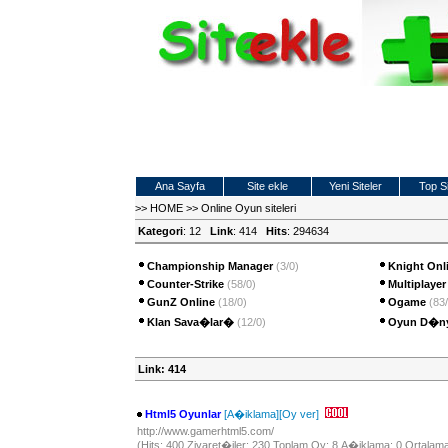
Ana Sayfa
Site ekle
Yeni Siteler
Top Si
>>
HOME
>>
Online Oyun siteleri
Kategori
: 12
Link
: 414
Hits
: 294634
Championship Manager
(3/0)
Knight Onl
Counter-Strike
(58/0)
Multiplaye
GunZ Online
(18/0)
Ogame
(83
Klan Sava�lar�
(12/0)
Oyun D�n
Link: 414
Html5 Oyunlar
[A�iklama]
[Oy ver]
http://www.gamerhtml5.com/
(Hits: 400 Ziyaret�iler: 230 Toplam Oy: 8 A�iklama: 0 Ortalama