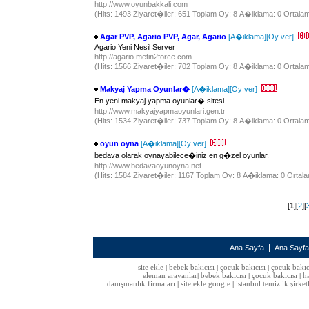
http://www.oyunbakkali.com
(Hits: 1493 Ziyaret�iler: 651 Toplam Oy: 8 A�iklama: 0 Ortalam
Agar PVP, Agario PVP, Agar, Agario
[A�iklama]
[Oy ver]
Agario Yeni Nesil Server
http://agario.metin2force.com
(Hits: 1566 Ziyaret�iler: 702 Toplam Oy: 8 A�iklama: 0 Ortalam
Makyaj Yapma Oyunlar�
[A�iklama]
[Oy ver]
En yeni makyaj yapma oyunlar� sitesi.
http://www.makyajyapmaoyunlari.gen.tr
(Hits: 1534 Ziyaret�iler: 737 Toplam Oy: 8 A�iklama: 0 Ortalam
oyun oyna
[A�iklama]
[Oy ver]
bedava olarak oynayabilece�iniz en g�zel oyunlar.
http://www.bedavaoyunoyna.net
(Hits: 1584 Ziyaret�iler: 1167 Toplam Oy: 8 A�iklama: 0 Ortalam
[
1
][
2
][
|
Ana Sayfa
Ana Sayf
site ekle
bebek bakıcısı
çocuk bakıcısı
çocuk bakıc
|
|
|
eleman arayanlar
bebek bakıcısı
çocuk bakıcısı
h
|
|
|
danışmanlık firmaları
site ekle google
istanbul temizlik şirket
|
|