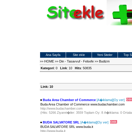
Ana Sayfa
Site ekle
Yeni Siteler
Top Si
>>
HOME
>>
Din - Tasavvuf - Felsefe
>>
Budizm
Kategori
: 0
Link
: 10
Hits
: 50835
Link: 10
Buda Area Chamber of Commerce
[A�iklama]
[Oy ver]
Buda Area Chamber of Commerce www.budachamber.com
http://www.budachamber.com
(Hits: 5266 Ziyaret�iler: 3559 Toplam Oy: 8 A�iklama: 0 Ortala
BUDA SALVATORE SRL
[A�iklama]
[Oy ver]
BUDA SALVATORE SRL www.buda.it
http://www.buda.it