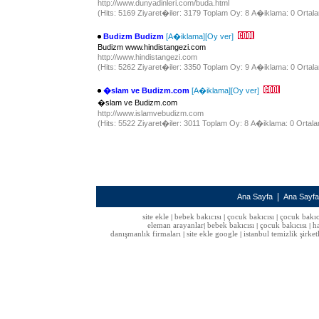
http://www.dunyadinleri.com/buda.html
(Hits: 5169 Ziyaret�iler: 3179 Toplam Oy: 8 A�iklama: 0 Ortala
Budizm Budizm
[A�iklama]
[Oy ver]
Budizm www.hindistangezi.com
http://www.hindistangezi.com
(Hits: 5262 Ziyaret�iler: 3350 Toplam Oy: 9 A�iklama: 0 Ortala
�slam ve Budizm.com
[A�iklama]
[Oy ver]
�slam ve Budizm.com
http://www.islamvebudizm.com
(Hits: 5522 Ziyaret�iler: 3011 Toplam Oy: 8 A�iklama: 0 Ortala
|
Ana Sayfa
Ana Sayf
site ekle
bebek bakıcısı
çocuk bakıcısı
çocuk bakıc
|
|
|
eleman arayanlar
bebek bakıcısı
çocuk bakıcısı
h
|
|
|
danışmanlık firmaları
site ekle google
istanbul temizlik şirket
|
|