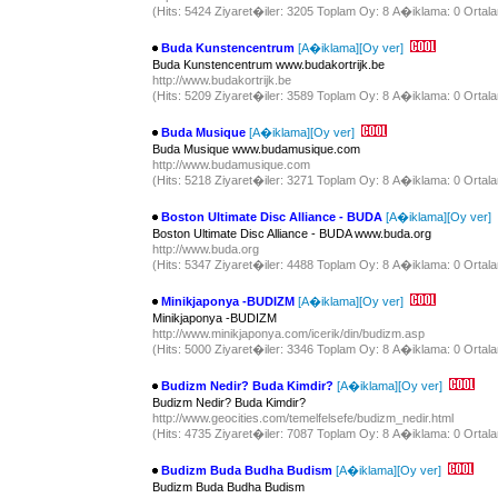
(Hits: 5424 Ziyaret�iler: 3205 Toplam Oy: 8 A�iklama: 0 Ortala
Buda Kunstencentrum
[A�iklama]
[Oy ver]
Buda Kunstencentrum www.budakortrijk.be
http://www.budakortrijk.be
(Hits: 5209 Ziyaret�iler: 3589 Toplam Oy: 8 A�iklama: 0 Ortala
Buda Musique
[A�iklama]
[Oy ver]
Buda Musique www.budamusique.com
http://www.budamusique.com
(Hits: 5218 Ziyaret�iler: 3271 Toplam Oy: 8 A�iklama: 0 Ortala
Boston Ultimate Disc Alliance - BUDA
[A�iklama]
[Oy ver]
Boston Ultimate Disc Alliance - BUDA www.buda.org
http://www.buda.org
(Hits: 5347 Ziyaret�iler: 4488 Toplam Oy: 8 A�iklama: 0 Ortala
Minikjaponya -BUDIZM
[A�iklama]
[Oy ver]
Minikjaponya -BUDIZM
http://www.minikjaponya.com/icerik/din/budizm.asp
(Hits: 5000 Ziyaret�iler: 3346 Toplam Oy: 8 A�iklama: 0 Ortala
Budizm Nedir? Buda Kimdir?
[A�iklama]
[Oy ver]
Budizm Nedir? Buda Kimdir?
http://www.geocities.com/temelfelsefe/budizm_nedir.html
(Hits: 4735 Ziyaret�iler: 7087 Toplam Oy: 8 A�iklama: 0 Ortala
Budizm Buda Budha Budism
[A�iklama]
[Oy ver]
Budizm Buda Budha Budism