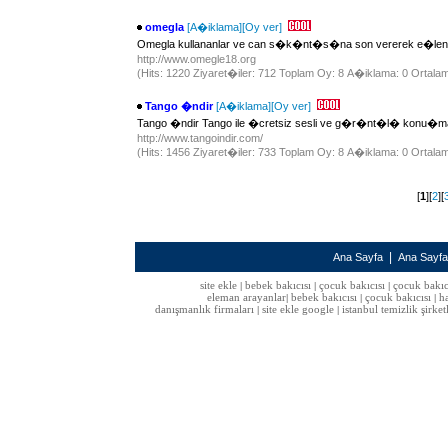
omegla
[A�iklama]
[Oy ver]
Omegla kullananlar ve can s�k�nt�s�na son vererek e�lenenler
http://www.omegle18.org
(Hits: 1220 Ziyaret�iler: 712 Toplam Oy: 8 A�iklama: 0 Ortalam
Tango �ndir
[A�iklama]
[Oy ver]
Tango �ndir Tango ile �cretsiz sesli ve g�r�nt�l� konu�m
http://www.tangoindir.com/
(Hits: 1456 Ziyaret�iler: 733 Toplam Oy: 8 A�iklama: 0 Ortalam
[
1
][
2
][
|
Ana Sayfa
Ana Sayf
site ekle
bebek bakıcısı
çocuk bakıcısı
çocuk bakıc
|
|
|
eleman arayanlar
bebek bakıcısı
çocuk bakıcısı
h
|
|
|
danışmanlık firmaları
site ekle google
istanbul temizlik şirket
|
|