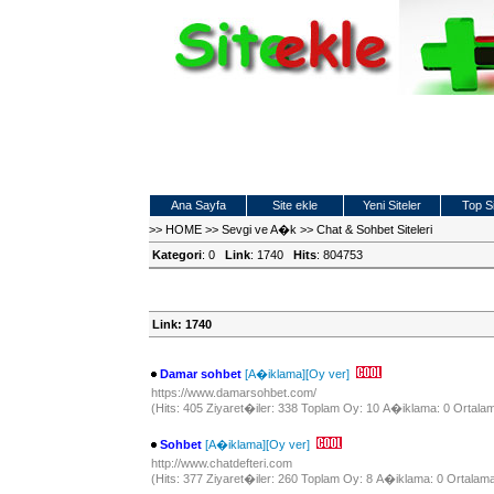
Ana Sayfa
Site ekle
Yeni Siteler
Top Si
>>
HOME
>>
Sevgi ve A�k
>>
Chat & Sohbet Siteleri
Kategori
: 0
Link
: 1740
Hits
: 804753
Link: 1740
Damar sohbet
[A�iklama]
[Oy ver]
https://www.damarsohbet.com/
(Hits: 405 Ziyaret�iler: 338 Toplam Oy: 10 A�iklama: 0 Ortalam
Sohbet
[A�iklama]
[Oy ver]
http://www.chatdefteri.com
(Hits: 377 Ziyaret�iler: 260 Toplam Oy: 8 A�iklama: 0 Ortalama