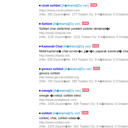
cicek sohbet
[A�iklama]
[Oy ver]
https://www.ciceksohbet.com
(Hits: 395 Ziyaret�iler: 277 Toplam Oy: 8 A�iklama: 0 Ortalama
Sohbet
[A�iklama]
[Oy ver]
Sohbet chat sitelerimiz yeniden sizlerle olmaktad�r
http://www.chatyolu.net
(Hits: 1135 Ziyaret�iler: 1222 Toplam Oy: 8 A�iklama: 0 Ortala
Kamerali Chat
[A�iklama]
[Oy ver]
Mobil kameral� chat ucrets�z g�r�s yaparak kameral� chat
http://www.chatvip.net
(Hits: 839 Ziyaret�iler: 614 Toplam Oy: 8 A�iklama: 0 Ortalama
geveze sohbet
[A�iklama]
[Oy ver]
geveze sohbet
http://www.gerceksohbet.org
(Hits: 794 Ziyaret�iler: 585 Toplam Oy: 8 A�iklama: 0 Ortalama
omegle
[A�iklama]
[Oy ver]
omegle �cretsiz sohbet sitesi
http://www.omegleturk.com
(Hits: 1439 Ziyaret�iler: 838 Toplam Oy: 8 A�iklama: 0 Ortalam
sohbet
[A�iklama]
[Oy ver]
sohbet, chat, sohbet odalar�,
http://www.sohbet.one
(Hits: 1204 Ziyaret�iler: 661 Toplam Oy: 8 A�iklama: 0 Ortalam