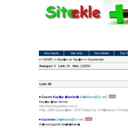
Ana Sayfa
Site ekle
Yeni Siteler
Top Si
>>
HOME
>>
Bas�n ve Yay�n
>>
Gazeteciler
Kategori
: 0
Link
: 55
Hits
: 118556
Link: 55
Gazete Kay�p �lanlar�
[A�iklama]
[Oy ver]
Kay�p �lan Servisi
http://www.kayipilani.com.tr/
(Hits: 1998 Ziyaret�iler: 1379 Toplam Oy: 8 A�iklama: 0 Ortala
Gazeteler
[A�iklama]
[Oy ver]
G�ncel gazete ba�l�klar�