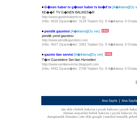
G�nen haber tv g�nen haber tv ke�if tv
[A�iklama]
[Oy v
KE��F TV G�NEN BALIKES�R
http://www.gonenhabertv.tr.gg
(Hits: 4518 Ziyaret�iler: 3128 Toplam Oy: 8 A�iklama: 0 Ortala
pendik gazetesi
[A�iklama]
[Oy ver]
pendik yerel gazetesi
http://www.pendikgazetesi.com
(Hits: 4627 Ziyaret�iler: 3391 Toplam Oy: 8 A�iklama: 0 Ortala
gazete ilan servisi
[A�iklama]
[Oy ver]
T�m Gazetelere Seri ilan Hizmetleri
http://www.seriilanverme.blogspot.com
(Hits: 4442 Ziyaret�iler: 2708 Toplam Oy: 8 A�iklama: 0 Ortala
[
|
Ana Sayfa
Ana Sayf
site ekle
bebek bakıcısı
çocuk bakıcısı
çocuk bakıc
|
|
|
eleman arayanlar
bebek bakıcısı
çocuk bakıcısı
h
|
|
|
danışmanlık firmaları
site ekle google
istanbul temizlik şirket
|
|