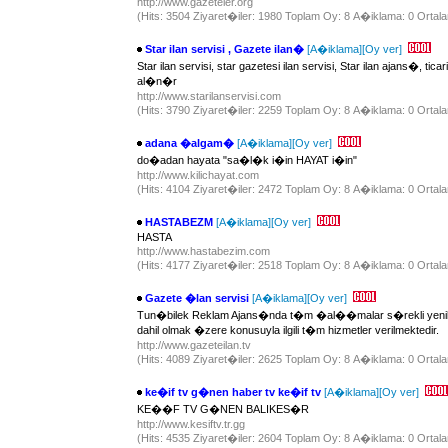
http://www.gazeteler.org
(Hits: 3504 Ziyaret�iler: 1980 Toplam Oy: 8 A�iklama: 0 Ortala
Star ilan servisi , Gazete ilan�
[A�iklama]
[Oy ver]
Star ilan servisi, star gazetesi ilan servisi, Star ilan ajans�, tic
al�n�r
http://www.starilanservisi.com
(Hits: 3790 Ziyaret�iler: 2259 Toplam Oy: 8 A�iklama: 0 Ortala
adana �algam�
[A�iklama]
[Oy ver]
do�adan hayata "sa�l�k i�in HAYAT i�in"
http://www.kilichayat.com
(Hits: 4104 Ziyaret�iler: 2472 Toplam Oy: 8 A�iklama: 0 Ortala
HASTABEZM
[A�iklama]
[Oy ver]
HASTA
http://www.hastabezim.com
(Hits: 4177 Ziyaret�iler: 2518 Toplam Oy: 8 A�iklama: 0 Ortala
Gazete �lan servisi
[A�iklama]
[Oy ver]
Tun�bilek Reklam Ajans�nda t�m �al��malar s�rekli yenilenen
dahil olmak �zere konusuyla ilgili t�m hizmetler verilmektedir.
http://www.gazeteilan.tv
(Hits: 4089 Ziyaret�iler: 2625 Toplam Oy: 8 A�iklama: 0 Ortala
ke�if tv g�nen haber tv ke�if tv
[A�iklama]
[Oy ver]
KE��F TV G�NEN BALIKES�R
http://www.kesiftv.tr.gg
(Hits: 4535 Ziyaret�iler: 2604 Toplam Oy: 8 A�iklama: 0 Ortala