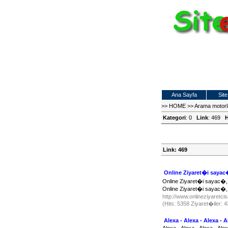
Ana Sayfa
Site
>>
HOME
>>
Arama motor
Kategori
: 0
Link
: 469
H
Link: 469
Online Ziyaret�i sayac�
Online Ziyaret�i sayac�,
Online Ziyaret�i sayac�,
http://www.onlineziyaretc
(Hits: 5358 Ziyaret�iler:
Alexa - Alexa - Alexa - A