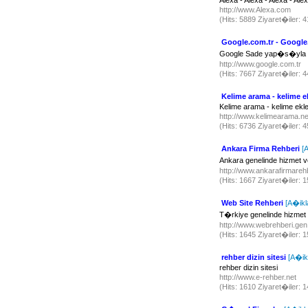
Alexa - Alexa - Alexa - Alex
http://www.Alexa.com
(Hits: 5889 Ziyaret�iler:
Google.com.tr - Google
Google Sade yap�s�yla et
http://www.google.com.tr
(Hits: 7667 Ziyaret�iler:
Kelime arama - kelime ek
Kelime arama - kelime ekle 
http://www.kelimearama.n
(Hits: 6736 Ziyaret�iler:
Ankara Firma Rehberi
[
Ankara genelinde hizmet ve
http://www.ankarafirmare
(Hits: 1667 Ziyaret�iler:
Web Site Rehberi
[A�ikl
T�rkiye genelinde hizmet 
http://www.webrehberi.gen
(Hits: 1645 Ziyaret�iler:
rehber dizin sitesi
[A�ik
rehber dizin sitesi
http://www.e-rehber.net
(Hits: 1610 Ziyaret�iler: