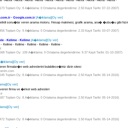
a - Alexa - Alexa - Alexa - Alexa - Alexa - Alexa - Alexa - Alexa - Alexa - Alexa - Alexa -
 4173 Toplam Oy: 8 A�iklama: 0 Ortalama degerlendirme: 2.50 Kayit Tarihi: 07-22-2007)
.com.tr - Google.com.tr
[A�iklama]
[Oy ver]
kili sonu�lar veren arama motoru. Hesap makinesi, grafik arama, ara� �ubu�u gibi hizm
 4456 Toplam Oy: 9 A�iklama: 0 Ortalama degerlendirme: 2.33 Kayit Tarihi: 03-07-2007)
le - Kelime - Kelime
[A�iklama]
[Oy ver]
- Kelime - Kelime - Kelime - Kelime - Kelime -
et
 4568 Toplam Oy: 109 A�iklama: 0 Ortalama degerlendirme: 9.37 Kayit Tarihi: 01-10-2007)
A�iklama]
[Oy ver]
ren firmalar�n web adreslerini bulabilece�iniz dizin sitesi
hberim.com
 1545 Toplam Oy: 8 A�iklama: 0 Ortalama degerlendirme: 2.50 Kayit Tarihi: 05-14-2016)
ama]
[Oy ver]
veren firma ve �irket web adresleri
.tr
 1587 Toplam Oy: 8 A�iklama: 0 Ortalama degerlendirme: 2.50 Kayit Tarihi: 05-14-2016)
lama]
[Oy ver]
 1472 Toplam Oy: 8 A�iklama: 0 Ortalama degerlendirme: 2.50 Kayit Tarihi: 05-14-2016)