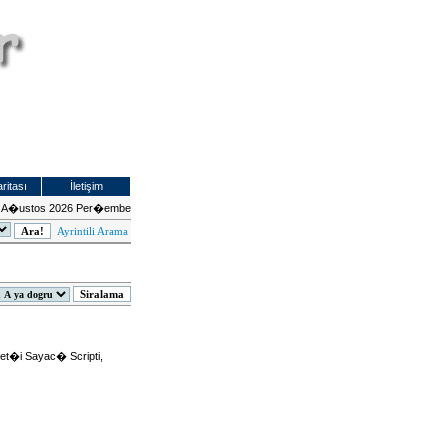
ritası
İletişim
 A�ustos 2026 Per�embe
Ayrintili Arama
et�i Sayac� Scripti,