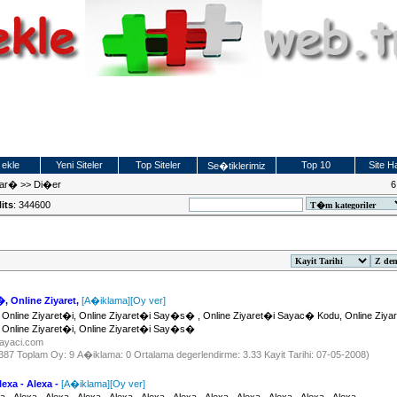
 ekle
Yeni Siteler
Top Siteler
Top 10
Site Ha
Se�tiklerimiz
lar�
>>
Di�er
6
its
: 344600
, Online Ziyaret,
[A�iklama]
[Oy ver]
 Online Ziyaret�i, Online Ziyaret�i Say�s� , Online Ziyaret�i Sayac� Kodu, Online Ziyar
 Online Ziyaret�i, Online Ziyaret�i Say�s�
isayaci.com
 4387 Toplam Oy: 9 A�iklama: 0 Ortalama degerlendirme: 3.33 Kayit Tarihi: 07-05-2008)
lexa - Alexa -
[A�iklama]
[Oy ver]