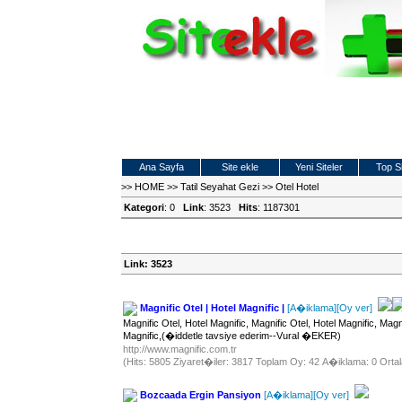
Ana Sayfa
Site ekle
Yeni Siteler
Top Si
>>
HOME
>>
Tatil Seyahat Gezi
>>
Otel Hotel
Kategori
: 0
Link
: 3523
Hits
: 1187301
Link: 3523
Magnific Otel | Hotel Magnific |
[A�iklama]
[Oy ver]
Magnific Otel, Hotel Magnific, Magnific Otel, Hotel Magnific, Magni
Magnific,(�iddetle tavsiye ederim--Vural �EKER)
http://www.magnific.com.tr
(Hits: 5805 Ziyaret�iler: 3817 Toplam Oy: 42 A�iklama: 0 Ortal
Bozcaada Ergin Pansiyon
[A�iklama]
[Oy ver]