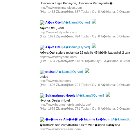
Bozcaada Ergin Pansiyon, Bozcaada Pansiyonlar�
http://www.erginpansiyon.com
(Hits: 1463 Ziyaret�iler: 657 Toplam Oy: 8 A�iklama: 0 Ortalam
A�va Otel
[A�iklama]
[Oy ver]
A�va Otel , Otel
http://www.eftalyaotel.com/
(Hits: 1671 Ziyaret�iler: 824 Toplam Oy: 8 A�iklama: 0 Ortalam
A�va Otel
[A�iklama]
[Oy ver]
A�va Otel sizlere toplamda 19 oda ile 45 ki�ilik kapasiteli 2 ta
http://www.eftalyaotel.com/
(Hits: 1604 Ziyaret�iler: 14874 Toplam Oy: 8 A�iklama: 0 Ortal
otelse
[A�iklama]
[Oy ver]
otelse
http://www.otelse.com/
(Hits: 1626 Ziyaret�iler: 794 Toplam Oy: 8 A�iklama: 0 Ortalam
Sultanahmet Hotels
[A�iklama]
[Oy ver]
Hypnos Design Hotel
http://www.hypnoshotelistanbul.com/
(Hits: 1678 Ziyaret�iler: 771 Toplam Oy: 8 A�iklama: 0 Ortalam
�e�me ve Ala�at�'y� bizimle ke�fedin
[A�iklama]
[
�lkemizin son zamanlarda turizm ve e�lence alan�nda
http://www.alacaticesme.com