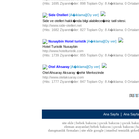
(Hits: 1695 Ziyaret�iler: 898 Toplam Oy: 8 A�iklama: 0 Ortalam
Side Otelleri
[A�iklama]
[Oy ver]
Side ve otelleri hakk�nda bilgi alabilece�iniz tatil sitesi.
http://www.side-otelleri.net
(Hits: 1682 Ziyaret�iler: 827 Toplam Oy: 8 A�iklama: 0 Ortalam
Nusaybin Hotel turistik
[A�iklama]
[Oy ver]
Hotel Turistik Nusaybin
http://www.hotelturistik.com
(Hits: 1739 Ziyaret�iler: 855 Toplam Oy: 8 A�iklama: 0 Ortalam
Otel Ahsaray
[A�iklama]
[Oy ver]
Otel Ahsaray Aksaray �ehir Merkezinde
http://www.otelaksaray.com
(Hits: 1777 Ziyaret�iler: 847 Toplam Oy: 8 A�iklama: 0 Ortalam
[
1
][
2
][
|
Ana Sayfa
Ana Sayf
site ekle
bebek bakıcısı
çocuk bakıcısı
çocuk bakıc
|
|
|
eleman arayanlar
bebek bakıcısı
çocuk bakıcısı
h
|
|
|
danışmanlık firmaları
site ekle google
istanbul temizlik şirket
|
|