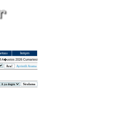
ritası
İletişim
8 A�ustos 2026 Cumartesi
Ayrintili Arama