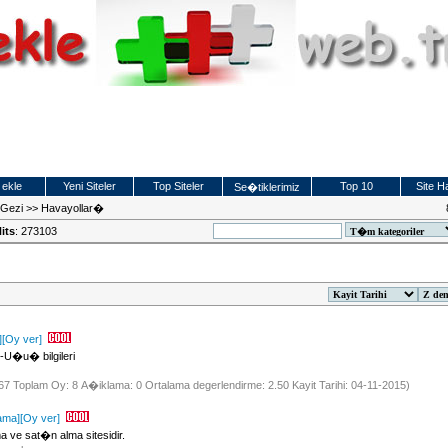
 ekle
Yeni Siteler
Top Siteler
Top 10
Site Ha
Se�tiklerimiz
t Gezi
>>
Havayollar�
its
: 273103
]
[Oy ver]
U�u� bilgileri
867 Toplam Oy: 8 A�iklama: 0 Ortalama degerlendirme: 2.50 Kayit Tarihi: 04-11-2015)
ama]
[Oy ver]
a ve sat�n alma sitesidir.