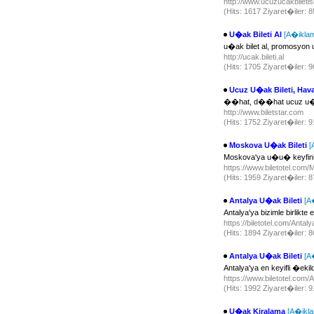
http://www.ucuzucakbilet
(Hits: 1617 Ziyaret�iler: 
U�ak Bileti Al
[A�ikla
u�ak bilet al, promosyon 
http://ucak.bileti.al
(Hits: 1705 Ziyaret�iler: 
Ucuz U�ak Bileti, Hav
��hat, d��hat ucuz u�ak 
http://www.biletstar.com
(Hits: 1752 Ziyaret�iler: 
Moskova U�ak Bileti
[
Moskova'ya u�u� keyfini
https://www.biletotel.com
(Hits: 1959 Ziyaret�iler: 
Antalya U�ak Bileti
[A
Antalya'ya bizimle birlikt
https://biletotel.com/Antal
(Hits: 1894 Ziyaret�iler: 
Antalya U�ak Bileti
[A
Antalya'ya en keyifli �eki
https://www.biletotel.com/
(Hits: 1992 Ziyaret�iler: 
U�ak Kiralama
[A�ikl