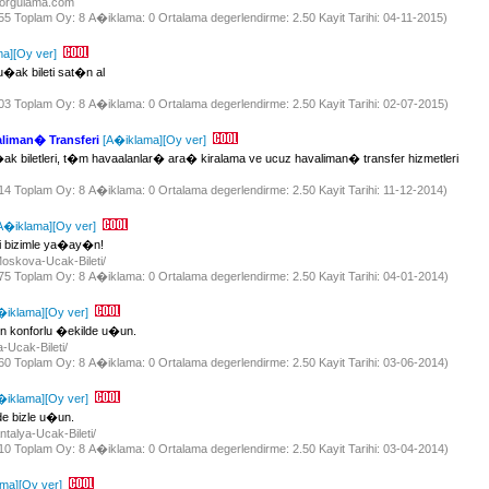
isorgulama.com
855 Toplam Oy: 8 A�iklama: 0 Ortalama degerlendirme: 2.50 Kayit Tarihi: 04-11-2015)
ma]
[Oy ver]
u�ak bileti sat�n al
903 Toplam Oy: 8 A�iklama: 0 Ortalama degerlendirme: 2.50 Kayit Tarihi: 02-07-2015)
aliman� Transferi
[A�iklama]
[Oy ver]
biletleri, t�m havaalanlar� ara� kiralama ve ucuz havaliman� transfer hizmetleri
914 Toplam Oy: 8 A�iklama: 0 Ortalama degerlendirme: 2.50 Kayit Tarihi: 11-12-2014)
A�iklama]
[Oy ver]
 bizimle ya�ay�n!
/Moskova-Ucak-Bileti/
875 Toplam Oy: 8 A�iklama: 0 Ortalama degerlendirme: 2.50 Kayit Tarihi: 04-01-2014)
�iklama]
[Oy ver]
e en konforlu �ekilde u�un.
ya-Ucak-Bileti/
860 Toplam Oy: 8 A�iklama: 0 Ortalama degerlendirme: 2.50 Kayit Tarihi: 03-06-2014)
�iklama]
[Oy ver]
lde bizle u�un.
Antalya-Ucak-Bileti/
910 Toplam Oy: 8 A�iklama: 0 Ortalama degerlendirme: 2.50 Kayit Tarihi: 03-04-2014)
ama]
[Oy ver]