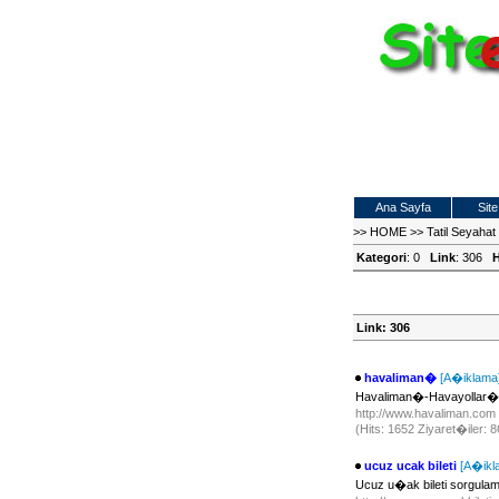
Ana Sayfa
Site
>>
HOME
>>
Tatil Seyaha
Kategori
: 0
Link
: 306
H
Link: 306
havaliman�
[A�iklama
Havaliman�-Havayollar�-
http://www.havaliman.com
(Hits: 1652 Ziyaret�iler: 
ucuz ucak bileti
[A�ikl
Ucuz u�ak bileti sorgulam