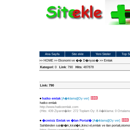
Ana Sayfa
Site ekle
Yeni Siteler
Top Si
>>
HOME
>>
Ekonomi ve �� D�nyas�
>>
Emlak
Kategori
: 0
Link
: 790
Hits
: 487878
Link: 790
hatko emlak
[A�iklama]
[Oy ver]
hatko emlak
http://www.hatkoemlak.com
(Hits: 439 Ziyaret�iler: 272 Toplam Oy: 8 A�iklama: 0 Ortalama
�cretsiz Emlak ve �lan Portal�
[A�iklama]
[Oy ver]
Sahibinden sat�l�k,kiral�k,ikinci el,emlak ve ilan portali,oto
https://www.vanemlakportali.net