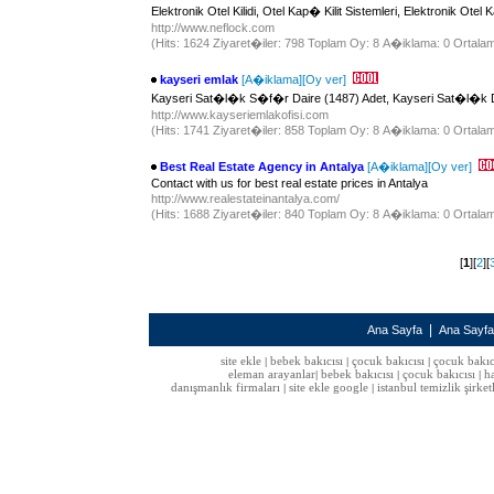
Elektronik Otel Kilidi, Otel Kap� Kilit Sistemleri, Elektronik Ot
http://www.neflock.com
(Hits: 1624 Ziyaret�iler: 798 Toplam Oy: 8 A�iklama: 0 Ortalam
kayseri emlak
[A�iklama]
[Oy ver]
Kayseri Sat�l�k S�f�r Daire (1487) Adet, Kayseri Sat�l�k D
http://www.kayseriemlakofisi.com
(Hits: 1741 Ziyaret�iler: 858 Toplam Oy: 8 A�iklama: 0 Ortalam
Best Real Estate Agency in Antalya
[A�iklama]
[Oy ver]
Contact with us for best real estate prices in Antalya
http://www.realestateinantalya.com/
(Hits: 1688 Ziyaret�iler: 840 Toplam Oy: 8 A�iklama: 0 Ortalam
[
1
][
2
][
|
Ana Sayfa
Ana Sayf
site ekle
bebek bakıcısı
çocuk bakıcısı
çocuk bakıc
|
|
|
eleman arayanlar
bebek bakıcısı
çocuk bakıcısı
h
|
|
|
danışmanlık firmaları
site ekle google
istanbul temizlik şirket
|
|