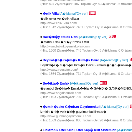
(Hits: 824 Ziyaret�iler: 487 Toplam Oy: 8 A�iklama: 0 Ortalama
�elik Villa
[A�iklama]
[Oy ver]
�elik evler ve �elik villalar
http://www.celik-villa.com/
(Hits: 1512 Ziyaret�iler: 7431 Toplam Oy: 8 A�iklama: 0 Ortala
Bak�rk�y Emlak Ofisi
[A�iklama]
[Oy ver]
�stanbul Bak�rk�y Emlak Ofisi
http://www.bakirkoyemlakofisi.com
(Hits: 1500 Ziyaret�iler: 745 Toplam Oy: 8 A�iklama: 0 Ortalam
Beylikd�z� G�nl�k Kiral�k Daire
[A�iklama]
[Oy ver]
Beylikd�z� G�nl�k Kiral�k Daire Firmalar�n�n �lanlar� 
http://www.zirvesuite.com/
(Hits: 1564 Ziyaret�iler: 711 Toplam Oy: 8 A�iklama: 0 Ortalama
Be�ikta� Emlak
[A�iklama]
[Oy ver]
�stanbul Be�ikta� Emlak��lar� SA�DI� GAYR�MENK
http://www.sagdicemlak.com
(Hits: 1493 Ziyaret�iler: 707 Toplam Oy: 8 A�iklama: 0 Ortalam
�zmir �zeko G�nhan Gayrimenkul
[A�iklama]
[Oy ver]
izmirin �nl� ve k�kl� gayrimenkul firmas�
http://www.gunhangayrimenkul.com
(Hits: 1569 Ziyaret�iler: 805 Toplam Oy: 20 A�iklama: 0 Ortala
Elektronik Otel Kilidi, Otel Kap� Kilit Sistemleri
[A�iklama